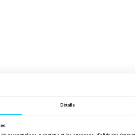
Motivation
Détails
ntraineme
ies.
e personnaliser le contenu et les annonces, d'offrir des fonctio